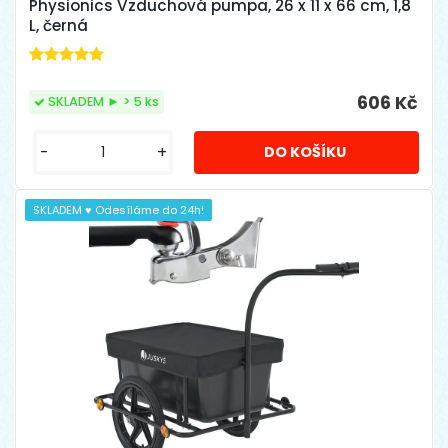
Physionics Vzduchová pumpa, ‎26 x 11 x 66 cm, 1,8
L, černá
606 Kč
SKLADEM ► > 5 ks
-
+
SKLADEM ♥ Odesíláme do 24h!