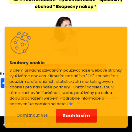
obchod
* Bezpečný nákup *
Děkujeme, že
nakupujete u nás!
S cílem usnadnit uživatelům používat naše webové stránky
Dejte o nás vědět!
využíváme cookies. Kliknutím na tlačítko "OK" souhlasíte s
Share
Facebook
Twitter
Email
WhatsApp
použitím preferenčních, statistických i marketingových
cookies pro nás i naše partnery. Funkční cookies jsou v
rámci zachování funkčnosti webu používány po celou
Reklamační formulář
Obchodní podmínky
Ochrana osobních údajů
dobu procházení webem. Podrobné informace a
nastavení ke cookies najdete
zde
.
Copyright
© HOBBYDUM.CZ 2026 | All rights reserved
Souhlasím
Odmítnout vše
Vytvořeno systémem
www.dropareal.cz