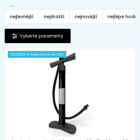
nejlevnější
nejdražší
nejnovější
nejlépe hodn
SKLADEM ♥ Odesíláme do 24h!