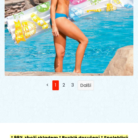
<
1
2
3
* 99% zboží skladem
* Rychlé doručení
* Spolehlivý