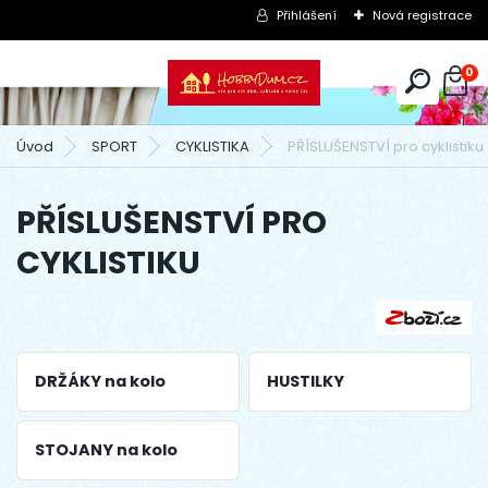
Přihlášení
Nová registrace
0
Úvod
SPORT
CYKLISTIKA
PŘÍSLUŠENSTVÍ pro cyklistiku
PŘÍSLUŠENSTVÍ PRO
CYKLISTIKU
DRŽÁKY na kolo
HUSTILKY
STOJANY na kolo