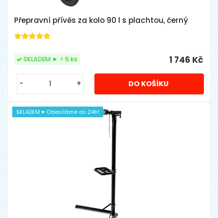
Přepravní přívěs za kolo 90 l s plachtou, černý
1 746 Kč
SKLADEM ► > 5 ks
-
+
SKLADEM ♥ Odesíláme do 24h!